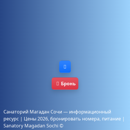
Бронь
Санаторий Магадан Сочи — информационный
ресурс
|
Цены 2026
,
бронировать
номера
,
питание
|
Sanatory Magadan Sochi ©